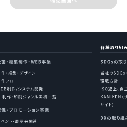
確認画面へ
業の内容及び規模を考慮し、個人情報を取得の際に示した利
要な限りにおいて利用し、目的の達成に必要な範囲を超えた
は行いません。また、目的外利用を行わないための措置を講じ
人情報の取扱いを第三者に委託する場合には、当該第三者に
保持契約を締結し、適正な監督を行います。
各種取り組
企画・編集制作・WEB事業
SDGsの取
提供について
制作・編集・デザイン
当社のSDG
める場合を除き、個人情報を、事前に本人の同意を得ること
制作フロー
環境方針
WEB制作/システム開発
ISO返上、自
制作・印刷ジャンル実績一覧
KAMIKEN
守について
サイト）
販促・プロモーション事業
個人情報保護の実現のため、個人情報の取扱いに関する法令
DXの取り組
イベント・展示会関連
ます。