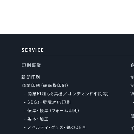
1.当社は、事
の遂行に必
的外利用）
2.当社は、個
うえ、秘密
SERVICE
印刷事業
3.個人情報の第三者
新聞印刷
当社は、法令に定
商業印刷（輪転機印刷）
ません。
商業印刷（枚葉機／オンデマンド印刷等）
SDGs・環境対応印刷
4.法と社会秩序の順
伝票・帳票（フォーム印刷）
製本・加工
当社は、確実な
ノベルティ・グッズ・紙のOEM
他の規範を順守し