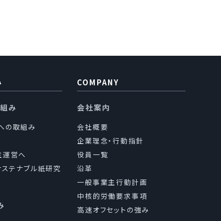
用目的の範囲内で、業務
個人情報の取扱い（目
ます。
つき厳正な調査を行った
み
COMPANY
り組み
会社案内
sへの取組み
会社概要
なく、第三者に提供し
企業理念・行動指針
主運営へ
役員一覧
（サステナブル紙研究
沿革
一般事業主行動計画
中核的労働要求事項
、国が定める指針その
み
高速オフセットの強み