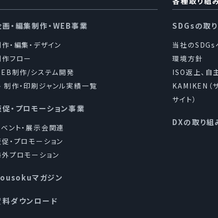
各種取り組
企画・編集制作・WEB事業
SDGsの取
制作・編集・デザイン
当社のSDG
制作フロー
環境方針
WEB制作/システム開発
ISO返上、自
制作・印刷ジャンル実績一覧
KAMIKEN
サイト）
販促・プロモーション事業
DXの取り組
イベント・展示会関連
販促・プロモーション
海外プロモーション
Kousokuマガジン
資料ダウンロード