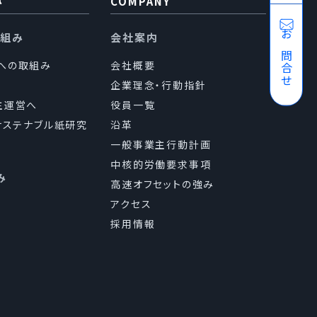
み
COMPANY
り組み
会社案内
お問合せ
sへの取組み
会社概要
企業理念・行動指針
主運営へ
役員一覧
（サステナブル紙研究
沿革
一般事業主行動計画
中核的労働要求事項
み
高速オフセットの強み
アクセス
採用情報