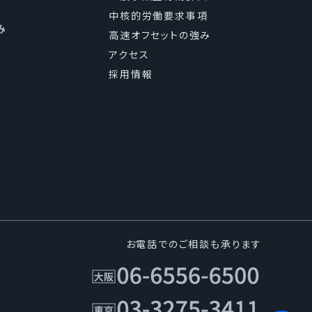
中核的労働要求事項
、国が定める指針その
み
高速オフセットの強み
アクセス
採用情報
き損の防止及び是正に関
発生した時には速やか
お電話でのご相談も承ります
針、｢個人情報保護基本
者に周知徹底させて実