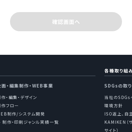
ついて
確認画面へ
業の内容及び規模を考慮し、個人情報を取得の際に示した利
要な限りにおいて利用し、目的の達成に必要な範囲を超えた
は行いません。また、目的外利用を行わないための措置を講じ
人情報の取扱いを第三者に委託する場合には、当該第三者に
保持契約を締結し、適正な監督を行います。
各種取り組
企画・編集制作・WEB事業
SDGsの取
提供について
制作・編集・デザイン
当社のSDG
める場合を除き、個人情報を、事前に本人の同意を得ること
制作フロー
環境方針
WEB制作/システム開発
ISO返上、自
制作・印刷ジャンル実績一覧
KAMIKEN
守について
サイト）