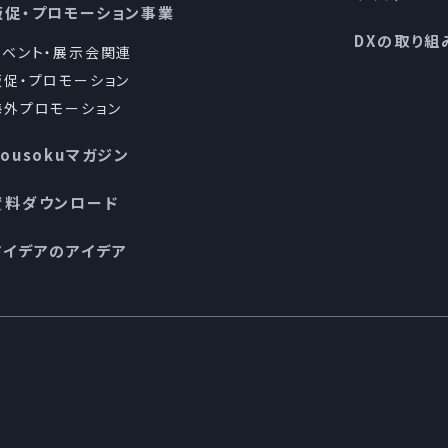
販促・プロモーション事業
個人情報保護の実現のため、個人情報の取扱いに関する法令
DXの取り組
イベント・展示会関連
ます。
販促・プロモーション
海外プロモーション
管理について
Kousokuマガジン
を厳重に管理・保護します。個人情報の漏えい、滅失又は
資料ダウンロード
に基づき合理的な安全対策を講ずるとともに、万一問題が
アイデアのアイデア
ジメントシステムの確立・実施・維持・改善
を実行するため、個人情報保護マネジメントシステム(本方
の規程、規則を含む)を確立し、これを全従業者その他関係
続的に改善します。