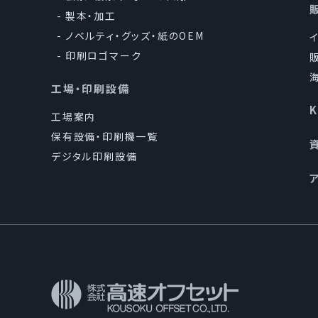
製本・加工
当社は、確実な
ノベルティ・グッズ・紙のOEM
他の規範を順守し
印刷ロゴマーク
工場・印刷設備
5.個人情報の安全な
工場案内
当社は、個人情報
保有設備・印刷機一覧
して、社内規程類
デジタル印刷設備
に対処します。
6.個人情報保護マネ
当社は、この方針
規程｣及びその他
施し、維持し、継