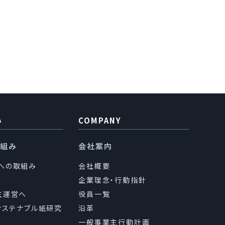
用目的の範囲内で、業務
個人情報の取扱い（目
ます。
つき厳正な調査を行った
み
COMPANY
り組み
会社案内
sへの取組み
会社概要
なく、第三者に提供し
企業理念・行動指針
主運営へ
役員一覧
（サステナブル紙研究
沿革
一般事業主行動計画