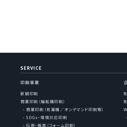
2.個人情報の利用に
1.当社は、事
の遂行に必
的外利用）
2.当社は、個
うえ、秘密
SERVICE
印刷事業
3.個人情報の第三者
新聞印刷
当社は、法令に定
商業印刷（輪転機印刷）
ません。
商業印刷（枚葉機／オンデマンド印刷等）
SDGs・環境対応印刷
4.法と社会秩序の順
伝票・帳票（フォーム印刷）