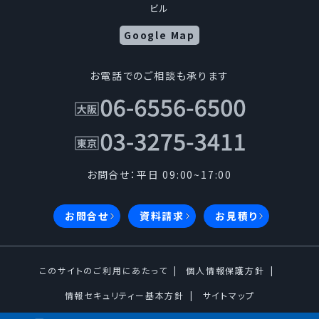
定めます。当社はこの方針を全役員、全従業者に周知
ビル
徹底させて、実行、改善、維持します。
Google Map
1.個人情報の取得について
お電話でのご相談も承ります
当社は、適法かつ公正な手段によって個人情報を取得
します。
2.個人情報の利用について
お問合せ：平日 09:00~17:00
1.当社は、事業の内容及び規模を考慮し、個人情報
お問合せ
資料請求
お見積り
を取得の際に示した利用目的の範囲内で、業務
の遂行に必要な限りにおいて利用し、目的の達
成に必要な範囲を超えた個人情報の取扱い（目
このサイトのご利用にあたって
個人情報保護方針
的外利用）は行いません。また、目的外利用を行
情報セキュリティー基本方針
サイトマップ
わないための措置を講じます。