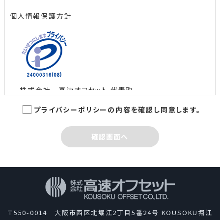
個人情報保護方針
株式会社 高速オフセット 代表取
締役社長 島田 智
プライバシーポリシーの内容を確認し同意します。
制定日：2005年3月1日
最終改定日：2022年6月10日
確認画面へ
株式会社高速オフセットは、新聞、広報紙誌、書籍、パ
ンフレット、チラシなど多種多様な印刷物やウェブコン
テンツを制作して、情報文化の一翼を担っているという
自覚のもとに、業務として取扱う個人情報を適切に管
理し、保護するため、次の通り「個人情報保護方針」を
〒550-0014 大阪市西区北堀江2丁目5番24号 KOUSOKU堀江