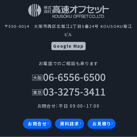
ンフレット、チラシなど多種多様な印刷物やウェブコン
テンツを制作して、情報文化の一翼を担っているという
自覚のもとに、業務として取扱う個人情報を適切に管
理し、保護するため、次の通り「個人情報保護方針」を
〒550-0014 大阪市西区北堀江2丁目5番24号 KOUSOKU堀江
定めます。当社はこの方針を全役員、全従業者に周知
ビル
徹底させて、実行、改善、維持します。
Google Map
1.個人情報の取得について
お電話でのご相談も承ります
当社は、適法かつ公正な手段によって個人情報を取得
します。
2.個人情報の利用について
お問合せ：平日 09:00~17:00
1.当社は、事業の内容及び規模を考慮し、個人情報
お問合せ
資料請求
お見積り
を取得の際に示した利用目的の範囲内で、業務