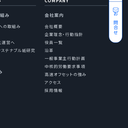
み
COMPANY
り組み
会社案内
お問合せ
sへの取組み
会社概要
企業理念・行動指針
主運営へ
役員一覧
（サステナブル紙研究
沿革
一般事業主行動計画
中核的労働要求事項
み
高速オフセットの強み
アクセス
採用情報