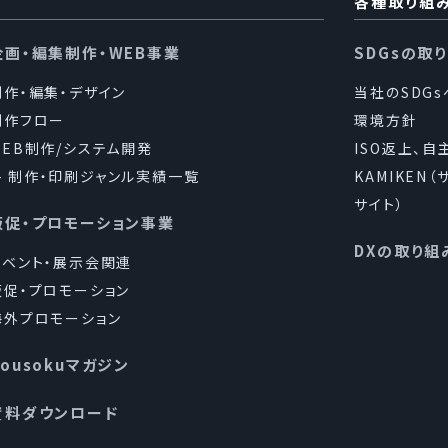
各種取り組
企画・編集制作・WEB事業
SDGsの取
制作・編集・デザイン
当社のSDG
制作フロー
環境方針
WEB制作/システム開発
ISO返上、自
制作・印刷ジャンル実績一覧
KAMIKEN
サイト）
販促・プロモーション事業
DXの取り組
イベント・展示会関連
販促・プロモーション
海外プロモーション
Kousokuマガジン
資料ダウンロード