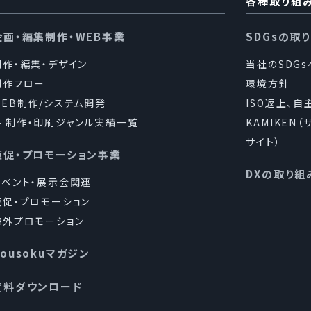
各種取り組
企画・編集制作・WEB事業
SDGsの取
制作・編集・デザイン
当社のSDG
制作フロー
環境方針
WEB制作/システム開発
ISO返上、自
制作・印刷ジャンル実績一覧
KAMIKEN
サイト）
販促・プロモーション事業
DXの取り組
イベント・展示会関連
販促・プロモーション
海外プロモーション
Kousokuマガジン
資料ダウンロード