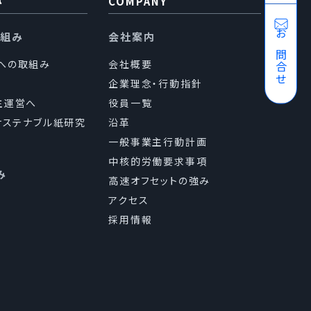
み
COMPANY
り組み
会社案内
お問合せ
sへの取組み
会社概要
企業理念・行動指針
主運営へ
役員一覧
（サステナブル紙研究
沿革
一般事業主行動計画
中核的労働要求事項
み
高速オフセットの強み
アクセス
採用情報