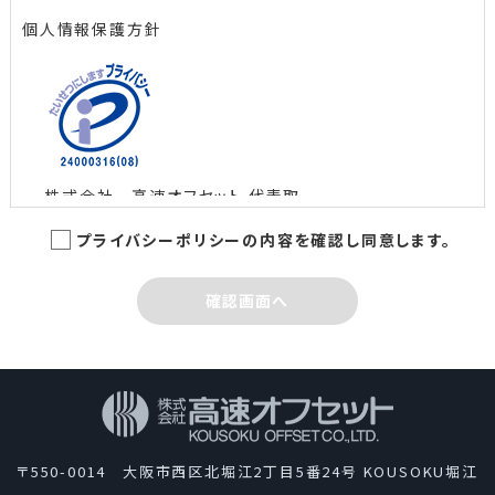
個人情報保護方針
株式会社 高速オフセット 代表取
締役社長 島田 智
プライバシーポリシーの内容を確認し同意します。
制定日：2005年3月1日
最終改定日：2022年6月10日
確認画面へ
株式会社高速オフセットは、新聞、広報紙誌、書籍、パ
ンフレット、チラシなど多種多様な印刷物やウェブコン
テンツを制作して、情報文化の一翼を担っているという
自覚のもとに、業務として取扱う個人情報を適切に管
理し、保護するため、次の通り「個人情報保護方針」を
〒550-0014 大阪市西区北堀江2丁目5番24号 KOUSOKU堀江