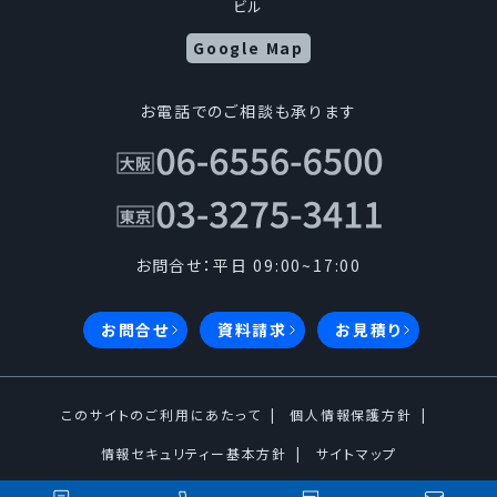
定めます。当社はこの方針を全役員、全従業者に周知
ビル
徹底させて、実行、改善、維持します。
Google Map
1.個人情報の取得について
お電話でのご相談も承ります
当社は、適法かつ公正な手段によって個人情報を取得
します。
2.個人情報の利用について
お問合せ：平日 09:00~17:00
1.当社は、事業の内容及び規模を考慮し、個人情報
お問合せ
資料請求
お見積り
を取得の際に示した利用目的の範囲内で、業務
の遂行に必要な限りにおいて利用し、目的の達
成に必要な範囲を超えた個人情報の取扱い（目
このサイトのご利用にあたって
個人情報保護方針
的外利用）は行いません。また、目的外利用を行
情報セキュリティー基本方針
サイトマップ
わないための措置を講じます。
Copyright © 2005-2026 kousoku-offset All Rights reserved.