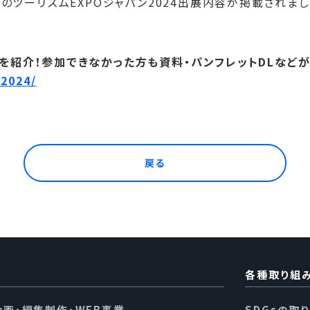
当社のツーリズムEXPOジャパン2024出展内容が掲載されまし
力を紹介！参加できなかった方も資料・パンフレットDLなど
o2024/
戻る
各種取り組
企画・編集制作・WEB事業
SDGsの取