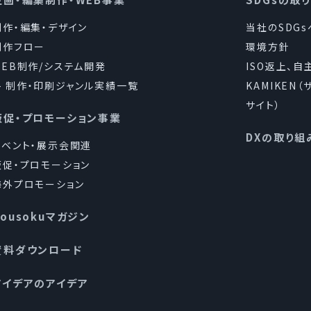
制作・編集・デザイン
当社のSDG
制作フロー
環境方針
WEB制作/システム開発
ISO返上、自
制作・印刷ジャンル実績一覧
KAMIKEN
サイト）
販促・プロモーション事業
DXの取り組
イベント・展示会関連
販促・プロモーション
海外プロモーション
Kousokuマガジン
資料ダウンロード
アイデアのアイデア