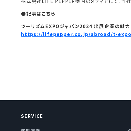
株式会社LIFE PEPPER様内のメディアにて、
●記事はこちら
ツーリズムEXPOジャパン2024 出展企業の魅
https://lifepepper.co.jp/abroad/t-exp
SERVICE
印刷事業