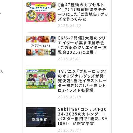
【全47種類のカプセルト
イ！？】47都道府県をモチ
合
ーフにした「ご当地缶」グッ
ズを作ってみた
2025.09.22
【6/6-7開催】大阪のクリ
エイターが集まる展示会
「この街のクリエイター博
覧会2025」に出展！
2025.05.01
ス
TVアニメ『ブルーロック』
のオリジナルグッズが発
売決定！当社イラストレー
ター描き起こし「平成レト
ロ」イラストも登場
2025.03.19
Sublima+コンテスト20
24-2025のカレンダー・
ポスター部門で「紙彩-SH
ISAI-」が銀賞受賞
2025.03.07