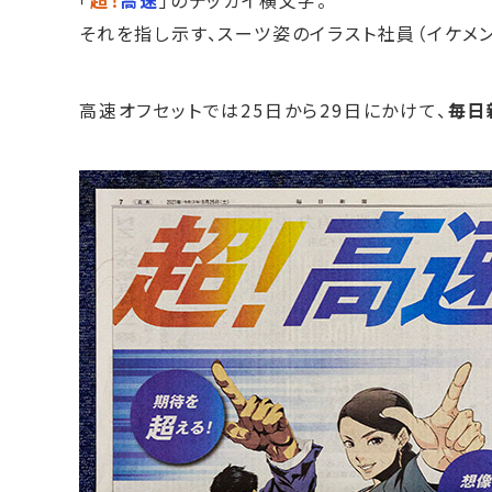
「
超！
高速
」のデッカイ横文字。
それを指し示す、スーツ姿のイラスト社員（イケメ
高速オフセットでは25日から29日にかけて、
毎日