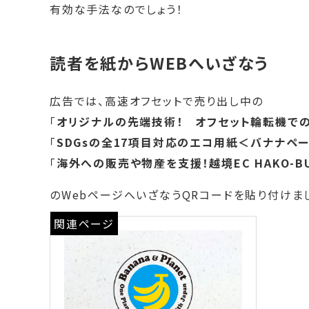
有効な手法なのでしょう！
読者を紙からWEBへいざなう
広告では、高速オフセットで売り出し中の
「
オリジナルの先端技術！ オフセット輪転機で
「
SDGsの全17項目対応のエコ用紙＜バナナペ
「
海外への販売や物産を支援！越境EC HAKO-BU
のWebページへいざなうQRコードを貼り付けま
関連ページ