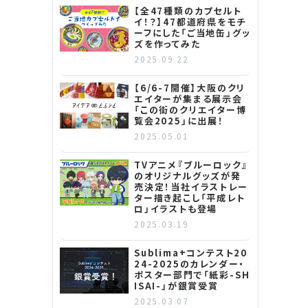
【全47種類のカプセルト
イ！？】47都道府県をモチ
ーフにした「ご当地缶」グッ
ズを作ってみた
2025.09.22
【6/6-7開催】大阪のクリ
エイターが集まる展示会
「この街のクリエイター博
覧会2025」に出展！
2025.05.01
TVアニメ『ブルーロック』
のオリジナルグッズが発
売決定！当社イラストレー
ター描き起こし「平成レト
ロ」イラストも登場
2025.03.19
Sublima+コンテスト20
24-2025のカレンダー・
ポスター部門で「紙彩-SH
ISAI-」が銀賞受賞
2025.03.07