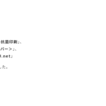
の抗菌印刷
」、
ーパー＞
」、
.net
」
した。