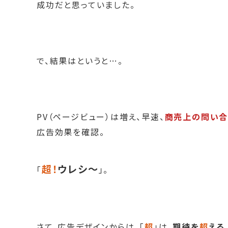
成功だと思っていました。
で、結果はというと…。
PV（ページビュー）は増え、早速、
商売上の問い合
広告効果を確認。
超！
ウレシ～
「
」。
さて、広告デザインからは、「
超
」は、
期待を
超
える