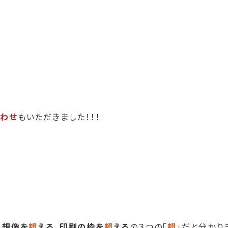
わせ
もいただきました！！！
、
想像を
超
える
、
印刷の枠を
超
える
の３つの「
超
」だと分かり