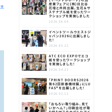
産業フェアに(株)日比谷
見学
花壇と共同出展。生花＆サ
ステナブル紙を使ったワー
クショップを実施しました
2026.06.09
イベントツールウエストジ
ャパン2026に出展しまし
た！
2026.05.22
ATC ECO EXPOでエコ
紙を使ったワークショップ
を実施しました！
2026.04.23
「PRINT DOORS2026
第62回新春機材展」にLU
FAS®を出展しました！
2026.02.12
「おもろい取り組み、見て
いかへん？」印刷会社が取
り組むサステナブルなアイ