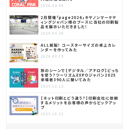
2026.04.06
2月開催「page2026」キヤノンマーケテ
ィングジャパン様のブースに当社の印刷製
品を展示いただきました！
2026.03.30
ALL紙製！ コースターサイズの卓上カレ
ンダーを作ってみた
2026.03.19
旅のシーンで【デジタル／アナログ】どっち
を使う？ツーリズムEXPOジャパン2025
来場者390人に聞いてみた
2025.12.12
【ネット印刷とどう違う？】印刷会社に依頼
するメリットをお客様の声からピックアッ
プ
2025.10.21