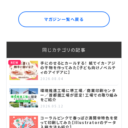
マガジン一覧へ戻る
同じカテゴリの記事
NEW
手にのせるとカールする！ 紙でイカ・アジ
の干物を作ってみた【子ども向けノベルテ
ィのアイデアに】
2026.08.04
環境推進工場に堺工場／商業印刷センタ
ー／首都圏工場が認定！工場での取り組み
をご紹介
2026.05.12
コーラルピンクで春っぽさ満開🌸特色を使
って印刷してみた【Illustratorのデータ
入稿方法も紹介】