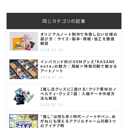
同じカテゴリの記事
オリジナルノート制作で失敗しない仕様の
選び方｜サイズ・製本・用紙・加工を徹底
解説
2026.07.30
インバウンド向けOEMグッズ「KASANE
note」の魅力｜用紙×特殊印刷で魅せる
アートノート
2026.07.22
【推し活グッズに】透ける！クリア素材のノ
ベルティ・グッズ7選｜入稿データ作成方
法も解説
2026.07.13
“推し”は持ち歩く時代～ノートやペン、め
がねにも使えるアクリルチャーム印刷3つ
のアイデア例