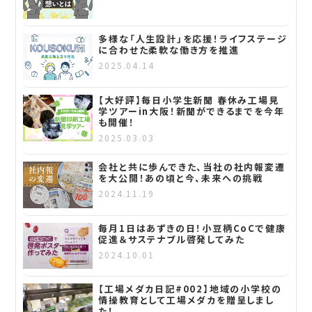
多様な「人生設計」を応援！ライフステージ
に合わせた柔軟な働き方を推進
2025.04.14
【大好評】毎日小学生新聞 春休み工場見
学ツアーin大阪！新聞ができるまでを今年
も開催！
2025.03.03
会社と共に歩んできた、当社の社内報変遷
を大公開！あの頃と今、未来への挑戦
2024.11.19
毎月1日はあずきの日！小豆柄CoCで健康
促進＆サステナブル啓発してみた
2024.10.01
【工場メダカ日記#002】地域の小学校の
情操教育として工場メダカを贈呈しまし
た！