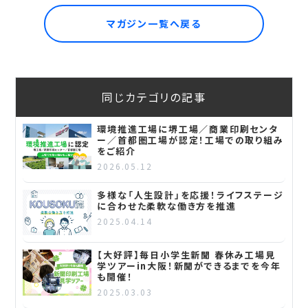
マガジン一覧へ戻る
同じカテゴリの記事
環境推進工場に堺工場／商業印刷センタ
ー／首都圏工場が認定！工場での取り組み
をご紹介
2026.05.12
多様な「人生設計」を応援！ライフステージ
に合わせた柔軟な働き方を推進
2025.04.14
【大好評】毎日小学生新聞 春休み工場見
学ツアーin大阪！新聞ができるまでを今年
も開催！
2025.03.03