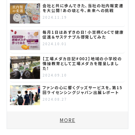
会社と共に歩んできた、当社の社内報変遷
を大公開！あの頃と今、未来への挑戦
2024.11.19
毎月1日はあずきの日！小豆柄CoCで健康
促進＆サステナブル啓発してみた
2024.10.01
【工場メダカ日記#002】地域の小学校の
情操教育として工場メダカを贈呈しまし
た！
2024.09.10
ファンの心に響くグッズサービスを。第15
回ライセンシングジャパン出展レポート
2024.08.27
MORE