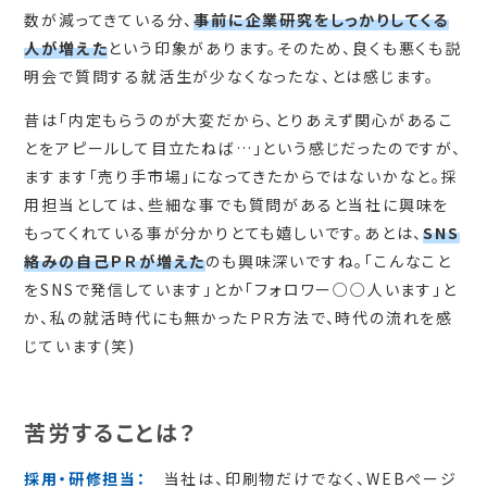
数が減ってきている分、
事前に企業研究をしっかりしてくる
人が増えた
という印象があります。そのため、良くも悪くも説
明会で質問する就活生が少なくなったな、とは感じます。
昔は「内定もらうのが大変だから、とりあえず関心があるこ
とをアピールして目立たねば…」という感じだったのですが、
ますます「売り手市場」になってきたからではないかなと。採
用担当としては、些細な事でも質問があると当社に興味を
もってくれている事が分かりとても嬉しいです。あとは、
SNS
絡みの自己ＰＲが増えた
のも興味深いですね。「こんなこと
をSNSで発信しています」とか「フォロワー○○人います」と
か、私の就活時代にも無かったＰＲ方法で、時代の流れを感
じています(笑)
苦労することは？
採用・研修担当：
当社は、印刷物だけでなく、WEBぺージ