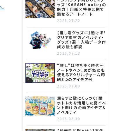
ッズ「KASANE note」の
O。
魅力｜用紙×特殊印刷で
魅せるアートノート
2026.07.22
【推し活グッズに】透ける！
クリア素材のノベルティ・
グッズ7選｜入稿データ作
成方法も解説
2026.07.13
“推し”は持ち歩く時代～
ノートやペン、めがねにも
使えるアクリルチャーム印
刷3つのアイデア例
2026.07.08
濡らすと壁にくっつく！耐
水トレカを活用した夏イベ
ント向けの企画アイデア＆
ノベルティ
2026.06.30
【新聞風印刷とは？】事例