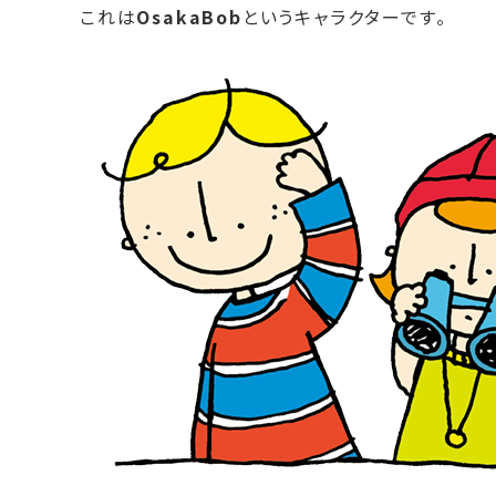
これは
OsakaBob
というキャラクターです。