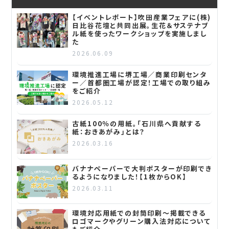
【イベントレポート】吹田産業フェアに(株)
日比谷花壇と共同出展。生花＆サステナブ
ル紙を使ったワークショップを実施しまし
た
2026.06.09
環境推進工場に堺工場／商業印刷センタ
ー／首都圏工場が認定！工場での取り組み
をご紹介
2026.05.12
古紙100％の用紙。「石川県へ貢献する
紙：おきあがみ」とは？
2026.03.16
バナナペーパーで大判ポスターが印刷でき
るようになりました！【1枚からOK】
2026.03.11
環境対応用紙での封筒印刷～掲載できる
ロゴマークやグリーン購入法対応について