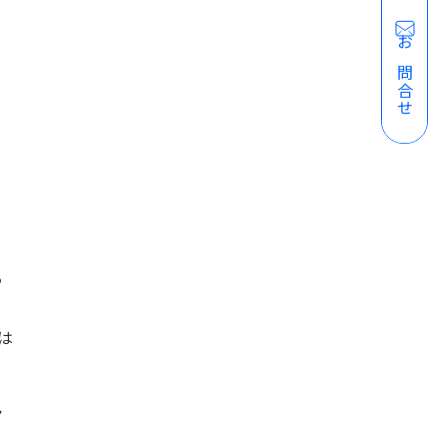
お問合せ
る
は
々