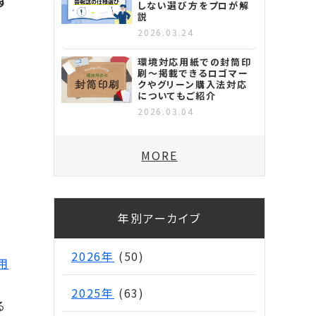
す
しない選び方をプロが解
説
2026.03.24
環境対応用紙での封筒印
刷～掲載できるロゴマー
クやグリーン購入法対応
についてもご紹介
2026.03.04
MORE
年別アーカイブ
2026年
(50)
用
2025年
(63)
る