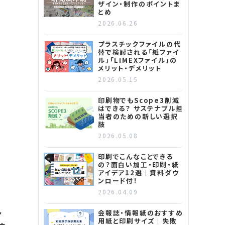
ザイン・制作のポイントま
とめ
2026.06.26
プラスチックファイルの代
替で検討される「紙ファイ
ル」「LIMEXファイル」の
メリット・デメリット
2026.05.15
印刷物でもScope3削減
はできる？ サステナブル担
当者のための新しい選択
肢
2026.05.08
印刷でこんなことできる
の？面白い加工・印刷・紙
アイデア12選｜資料ダウ
ンロード付！
2026.04.09
ん
会報誌・情報紙のおすすめ
用紙と印刷サイズ｜失敗