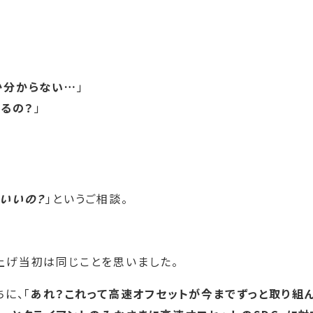
か分からない…
」
えるの？
」
らいいの？
」というご相談。
ち上げ当初は同じことを思いました。
ちに、「
あれ？これって高速オフセットが今までずっと取り組