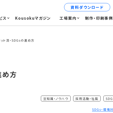
資料ダウンロード
ビス
Kousokuマガジン
工場案内
制作・印刷事
ット流・SDGsの進め方
進め方
豆知識・ノウハウ
採用活動・社風
SDG
SDGs・環境