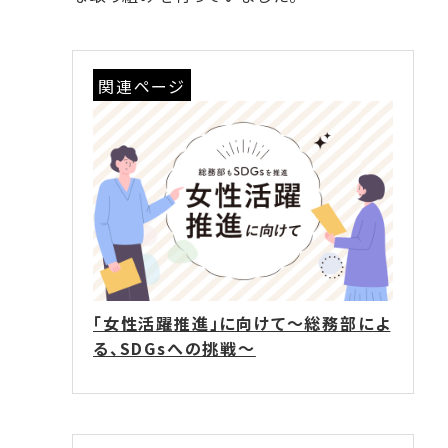
関連ページ
「女性活躍推進」に向けて～総務部によ
る、SDGsへの挑戦～