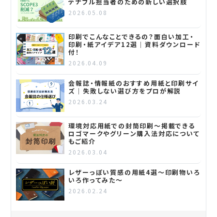
テナブル担当者のための新しい選択肢
2026.05.08
印刷でこんなことできるの？面白い加工・
印刷・紙アイデア12選｜資料ダウンロード
付！
2026.04.09
会報誌・情報紙のおすすめ用紙と印刷サイ
ズ｜失敗しない選び方をプロが解説
2026.03.24
環境対応用紙での封筒印刷～掲載できる
ロゴマークやグリーン購入法対応について
もご紹介
2026.03.04
レザーっぽい質感の用紙4選～印刷物いろ
いろ作ってみた～
2026.02.24