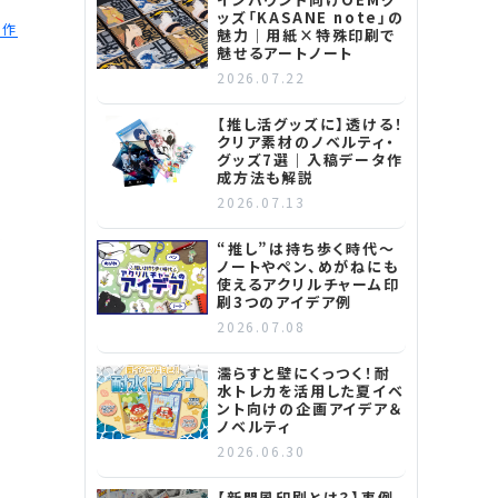
ッズ「KASANE note」の
制作
魅力｜用紙×特殊印刷で
魅せるアートノート
2026.07.22
【推し活グッズに】透ける！
クリア素材のノベルティ・
グッズ7選｜入稿データ作
成方法も解説
2026.07.13
“推し”は持ち歩く時代～
ノートやペン、めがねにも
使えるアクリルチャーム印
刷3つのアイデア例
2026.07.08
濡らすと壁にくっつく！耐
水トレカを活用した夏イベ
ント向けの企画アイデア＆
ノベルティ
2026.06.30
【新聞風印刷とは？】事例