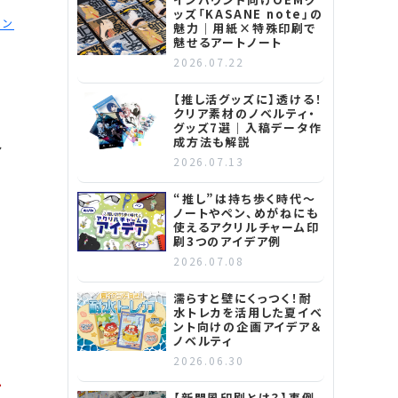
ッズ「KASANE note」の
ョン
魅力｜用紙×特殊印刷で
魅せるアートノート
2026.07.22
【推し活グッズに】透ける！
クリア素材のノベルティ・
グッズ7選｜入稿データ作
成方法も解説
ア
2026.07.13
“推し”は持ち歩く時代～
ノートやペン、めがねにも
使えるアクリルチャーム印
た
刷3つのアイデア例
2026.07.08
濡らすと壁にくっつく！耐
水トレカを活用した夏イベ
ント向けの企画アイデア＆
ノベルティ
2026.06.30
ー
【新聞風印刷とは？】事例