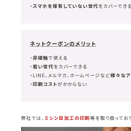
・
スマホを保有していない世代
をカバーでき
ネットクーポンのメリット
・
非接触
で使える
・
若い世代
をカバーできる
・LINE、メルマガ、ホームページなど
様々なア
・
印刷コスト
がかからない
弊社では、
ミシン目加工の印刷
等を取り扱ってお