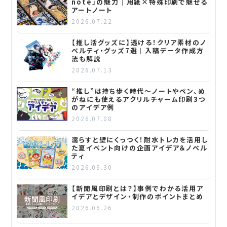
note」の魅力｜用紙×特殊印刷で魅せる
アートノート
2026.07.22
【推し活グッズに】透ける！クリア素材のノ
ベルティ・グッズ7選｜入稿データ作成方
法も解説
2026.07.13
“推し”は持ち歩く時代～ノートやペン、め
がねにも使えるアクリルチャーム印刷3つ
のアイデア例
2026.07.08
濡らすと壁にくっつく！耐水トレカを活用し
た夏イベント向けの企画アイデア＆ノベル
ティ
2026.06.30
【新聞風印刷とは？】事例でわかる活用ア
イデアとデザイン・制作のポイントまとめ
2026.06.26