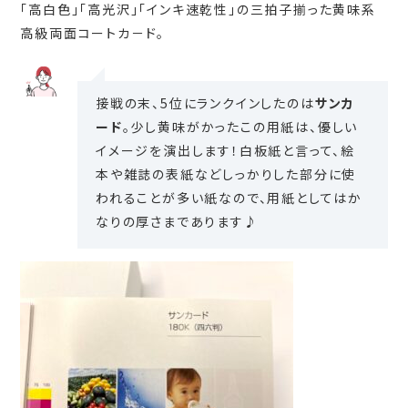
「高白色」「高光沢」「インキ速乾性」の三拍子揃った黄味系
高級両面コートカ－ド。
接戦の末、5位にランクインしたのは
サンカ
ード
。少し黄味がかったこの用紙は、優しい
イメージを演出します！白板紙と言って、絵
本や雑誌の表紙などしっかりした部分に使
われることが多い紙なので、用紙としてはか
なりの厚さまであります♪