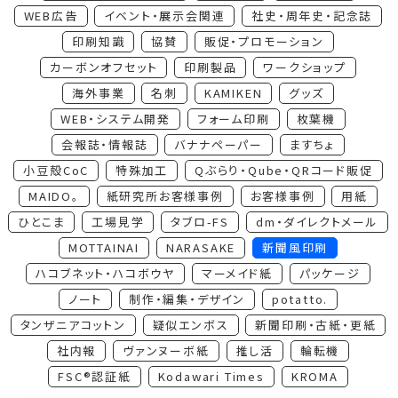
WEB広告
イベント・展示会関連
社史・周年史・記念誌
印刷知識
協賛
販促・プロモーション
カーボンオフセット
印刷製品
ワークショップ
海外事業
名刺
KAMIKEN
グッズ
WEB・システム開発
フォーム印刷
枚葉機
会報誌・情報誌
バナナペーパー
ますちょ
小豆殻CoC
特殊加工
Qぶらり・Qube・QRコード販促
MAIDO。
紙研究所お客様事例
お客様事例
用紙
ひとこま
工場見学
タブロ-FS
dm・ダイレクトメール
MOTTAINAI
NARASAKE
新聞風印刷
ハコブネット・ハコボウヤ
マーメイド紙
パッケージ
ノート
制作・編集・デザイン
potatto.
タンザニアコットン
疑似エンボス
新聞印刷・古紙・更紙
社内報
ヴァンヌーボ紙
推し活
輪転機
FSC®認証紙
Kodawari Times
KROMA