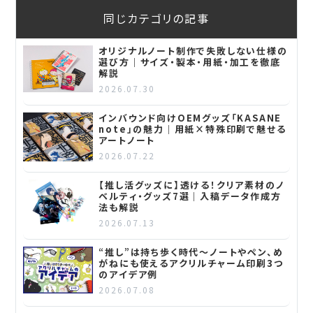
同じカテゴリの記事
オリジナルノート制作で失敗しない仕様の
選び方｜サイズ・製本・用紙・加工を徹底
解説
2026.07.30
インバウンド向けOEMグッズ「KASANE
note」の魅力｜用紙×特殊印刷で魅せる
アートノート
2026.07.22
【推し活グッズに】透ける！クリア素材のノ
ベルティ・グッズ7選｜入稿データ作成方
法も解説
2026.07.13
“推し”は持ち歩く時代～ノートやペン、め
がねにも使えるアクリルチャーム印刷3つ
のアイデア例
2026.07.08