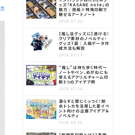
ッズ「KASANE note」の
制作
魅力｜用紙×特殊印刷で
魅せるアートノート
2026.07.22
【推し活グッズに】透ける！
クリア素材のノベルティ・
グッズ7選｜入稿データ作
成方法も解説
2026.07.13
“推し”は持ち歩く時代～
ノートやペン、めがねにも
使えるアクリルチャーム印
刷3つのアイデア例
2026.07.08
濡らすと壁にくっつく！耐
水トレカを活用した夏イベ
ント向けの企画アイデア＆
ノベルティ
2026.06.30
【新聞風印刷とは？】事例