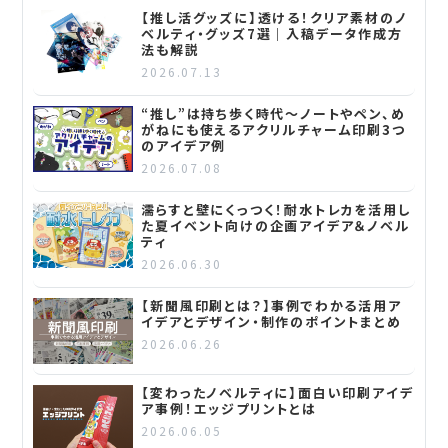
【推し活グッズに】透ける！クリア素材のノ
ベルティ・グッズ7選｜入稿データ作成方
法も解説
2026.07.13
“推し”は持ち歩く時代～ノートやペン、め
がねにも使えるアクリルチャーム印刷3つ
のアイデア例
2026.07.08
濡らすと壁にくっつく！耐水トレカを活用し
た夏イベント向けの企画アイデア＆ノベル
ティ
2026.06.30
【新聞風印刷とは？】事例でわかる活用ア
イデアとデザイン・制作のポイントまとめ
2026.06.26
【変わったノベルティに】面白い印刷アイデ
ア事例！エッジプリントとは
2026.06.05