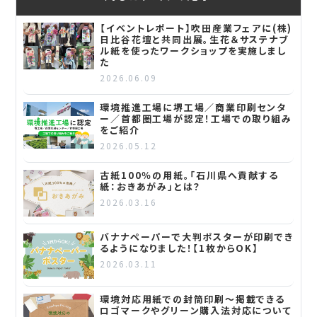
【イベントレポート】吹田産業フェアに(株)
日比谷花壇と共同出展。生花＆サステナブ
ル紙を使ったワークショップを実施しまし
た
2026.06.09
環境推進工場に堺工場／商業印刷センタ
ー／首都圏工場が認定！工場での取り組み
をご紹介
2026.05.12
古紙100％の用紙。「石川県へ貢献する
紙：おきあがみ」とは？
2026.03.16
バナナペーパーで大判ポスターが印刷でき
るようになりました！【1枚からOK】
2026.03.11
環境対応用紙での封筒印刷～掲載できる
ロゴマークやグリーン購入法対応について