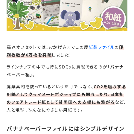
高速オフセットでは、おかげさまでこの度
紙製ファイル
の
印
刷枚数が6万枚を突破
しました！
ラインナップの中でも特にSDGsに貢献できるのが「
バナナ
ペーパー製
」。
廃棄素材を使っているというだけではなく、
CO2を吸収する
用紙としてクライメートポジティブにも関与したり、日本初
のフェアトレード紙として貧困国への支援にも繋がる
など、
人と地球、みんなにやさしい用紙です。
バナナペーパーファイルにはシンプルデザイン