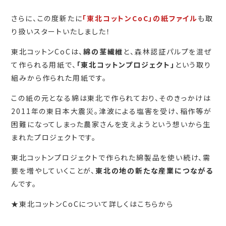
さらに、この度新たに
「東北コットンCoC」
の紙ファイル
も取
り扱いスタートいたしました！
東北コットンCoCは、
綿の茎繊維
と、森林認証パルプを混ぜ
て作られる用紙で、
「東北コットンプロジェクト」
という取り
組みから作られた用紙です。
この紙の元となる綿は東北で作られており、そのきっかけは
2011年の東日本大震災。津波による塩害を受け、稲作等が
困難になってしまった農家さんを支えようという想いから生
まれたプロジェクトです。
東北コットンプロジェクトで作られた綿製品を使い続け、需
要を増やしていくことが、
東北の地の新たな産業につながる
んです。
★東北コットンCoCについて詳しくはこちらから