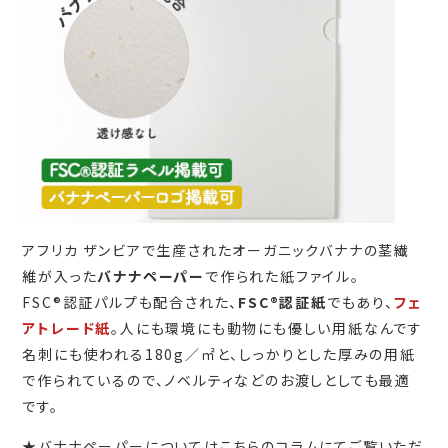
アフリカ ザンビアで生産されたオーガニックバナナの茎繊
維が入った
バナナペーパー
で作られた紙ファイル。
FSC®認証パルプも配合された、
FSC®認証紙
でもあり、
フェ
アトレード紙
。人にも環境にも動物にも優しい用紙なんです
名刺にも使われる180g／㎡と、しっかりとした厚みの用紙
で作られているので、ノベルティなどのお渡しとしても最適
です。
★バナナペーパーについてはこちらのコラムにてご覧いただ