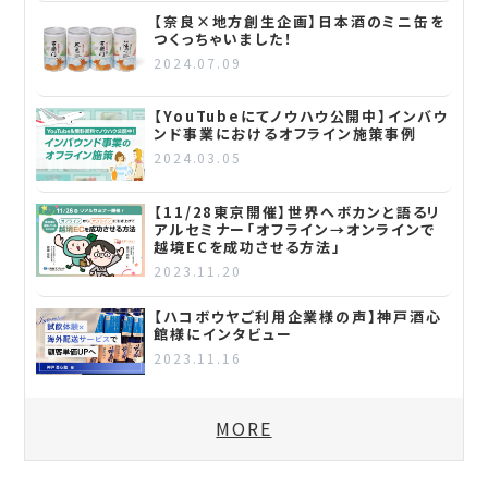
【奈良×地方創生企画】日本酒のミニ缶を
つくっちゃいました！
2024.07.09
【YouTubeにてノウハウ公開中】インバウ
ンド事業におけるオフライン施策事例
2024.03.05
【11/28東京開催】世界へボカンと語るリ
アルセミナー「オフライン→オンラインで
越境ECを成功させる方法」
2023.11.20
【ハコボウヤご利用企業様の声】神戸酒心
館様にインタビュー
2023.11.16
MORE