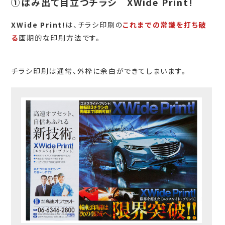
①はみ出て目立つチラシ XWide Print!
XWide Print!
は、チラシ印刷の
これまでの常識を打ち破
る
画期的な印刷方法です。
チラシ印刷は通常、外枠に余白ができてしまいます。