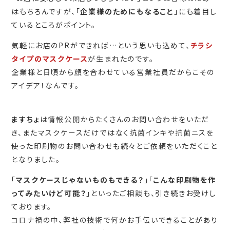
はもちろんですが、「
企業様のためにもなること
」にも着目し
ているところがポイント。
気軽にお店のPRができれば…という思いも込めて、
チラシ
タイプのマスクケース
が生まれたのです。
企業様と日頃から顔を合わせている営業社員だからこその
アイデア！なんです。
ますちょ
は情報公開からたくさんのお問い合わせをいただ
き、またマスクケースだけではなく抗菌インキや抗菌ニスを
使った印刷物のお問い合わせも続々とご依頼をいただくこと
となりました。
「
マスクケースじゃないものもできる？
」「
こんな印刷物を作
ってみたいけど可能？
」といったご相談も、引き続きお受けし
ております。
コロナ禍の中、弊社の技術で何かお手伝いできることがあり