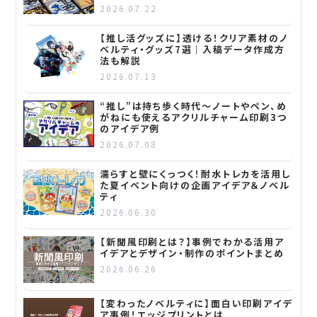
2026.07.22
【推し活グッズに】透ける！クリア素材のノ
ベルティ・グッズ7選｜入稿データ作成方
法も解説
2026.07.13
“推し”は持ち歩く時代～ノートやペン、め
がねにも使えるアクリルチャーム印刷3つ
のアイデア例
2026.07.08
濡らすと壁にくっつく！耐水トレカを活用し
た夏イベント向けの企画アイデア＆ノベル
ティ
2026.06.30
【新聞風印刷とは？】事例でわかる活用ア
イデアとデザイン・制作のポイントまとめ
2026.06.26
【変わったノベルティに】面白い印刷アイデ
ア事例！エッジプリントとは