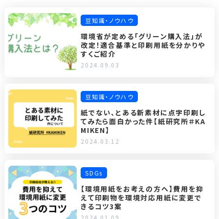
豆知識・ノウハウ
環境省が定める「グリーン購入法」が
改定！適合基準と印刷用紙を分かりや
すくご紹介
2024.09.03
豆知識・ノウハウ
紙でない、とある新素材に点字印刷し
てみたら面白かった件【紙研究所＃KA
MIKEN】
2024.03.12
SDGs
【環境用紙をお考えの方へ】費用を抑
えて印刷物を環境対応用紙に変更で
きるコツ3案
2024.01.09