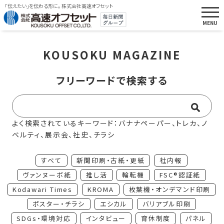
「伝えたい」を伝わる形に。 株式会社高速オフセット
KOUSOKU MAGAZINE
フリーワードで検索する
よく検索されているキーワード：バナナペーパー、トレカ、ノ
ベルティ、展示会、社史、チラシ
すべて
新聞印刷・古紙・更紙
社内報
ヴァンヌーボ紙
推し活
輪転機
FSC®認証紙
Kodawari Times
KROMA
枚葉機・オンデマンド印刷
ポスター・チラシ
エシカル
バリアブル印刷
SDGs・環境対応
インタビュー
育休制度
パネル