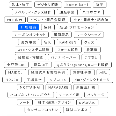
製本・加工
デジタル印刷
kome-kami
防災
ノベルティ・グッズ制作
通販事業
ハコボウヤ
WEB広告
イベント・展示会関連
社史・周年史・記念誌
印刷知識
協賛
販促・プロモーション
カーボンオフセット
印刷製品
ワークショップ
海外事業
名刺
KAMIKEN
グッズ
WEB・システム開発
フォーム印刷
枚葉機
会報誌・情報誌
バナナペーパー
ますちょ
小豆殻CoC
特殊加工
Qぶらり・Qube・QRコード販促
MAIDO。
紙研究所お客様事例
お客様事例
用紙
ひとこま
工場見学
タブロ-FS
dm・ダイレクトメール
MOTTAINAI
NARASAKE
新聞風印刷
ハコブネット・ハコボウヤ
マーメイド紙
パッケージ
ノート
制作・編集・デザイン
potatto.
タンザニアコットン
疑似エンボス