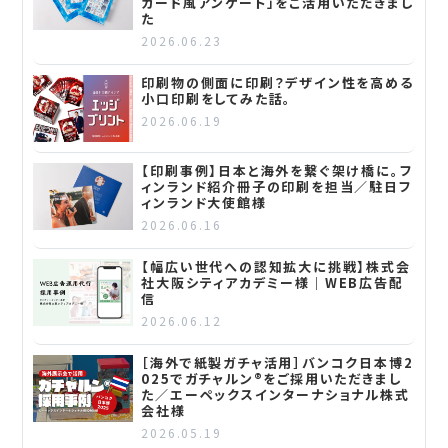
カード風アンケート」をご活用いただきまし
た
2026.06.23
印刷物の側面に印刷？デザイン性を高める
小口印刷をしてみた話。
2026.06.19
【印刷事例】日本と海外を繋ぐ架け橋に。フ
ィンランド紹介冊子の印刷を担当／駐日フ
ィンランド大使館様
2026.06.16
【幅広い世代への認知拡大に挑戦】株式会
社大阪シティアカデミー様｜WEB広告配
信
2026.06.12
［海外で紙製ガチャ活用］バンコク日本博2
025でガチャルン®をご採用いただきまし
た／エーペックスインターナショナル株式
会社様
2026.05.19