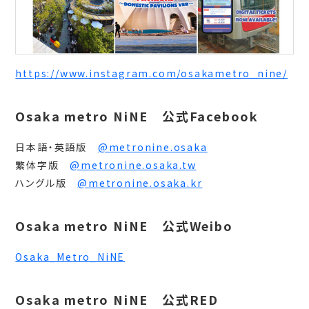
https://www.instagram.com/osakametro_nine/
Osaka metro NiNE 公式Facebook
日本語・英語版
@metronine.osaka
繁体字版
@metronine.osaka.tw
ハングル版
@metronine.osaka.kr
Osaka metro NiNE 公式Weibo
Osaka_Metro_NiNE
Osaka metro NiNE 公式RED